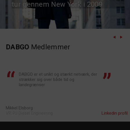
tur gennem New York i 2009
DABGO
Medlemmer
DABGO er et unikt og stærkt netværk, der
strækker sig over både tid og
landegrænser
Mikkel Elsborg
VP, PJ Diesel Engineering
Linkedin profil