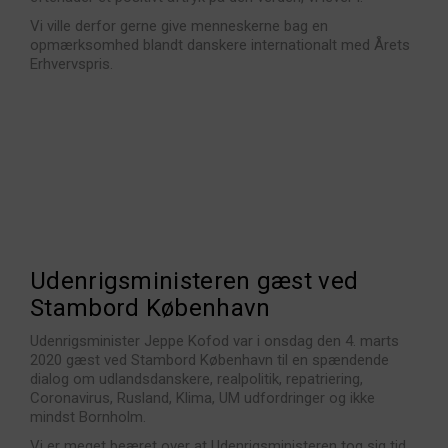
Vi ville derfor gerne give menneskerne bag en
opmærksomhed blandt danskere internationalt med Årets
Erhvervspris.
Udenrigsministeren gæst ved
Stambord København
Udenrigsminister Jeppe Kofod var i onsdag den 4. marts
2020 gæst ved Stambord København til en spændende
dialog om udlandsdanskere, realpolitik, repatriering,
Coronavirus, Rusland, Klima, UM udfordringer og ikke
mindst Bornholm.
Vi er meget beæret over at Udenrigsministeren tog sig tid