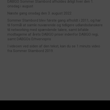
DABGO Sommer Stambord afholdes årligt hver den 1.
onsdag i august
Næste gang onsdag den 3. august 2022
Sommer Stambord blev første gang afholdt i 2011, og har
til formål at samle nuværende og tidligere udlandsdanskere
til networking med spændende talere, samt bifalde
modtagerne af årets DABGO priser indenfor DABGO regi,
samt DABGOs Erhvervspris
I videoen ved siden af den tekst, kan du se 1 minuts video
fra Sommer Stambord 2019.