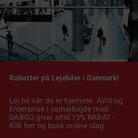
Rabatter på Lejebiler i Danmark!
Lej bil når du er hjemme. AVIS og
Enterprise i samarbejde med
DABGO giver altid 15% RABAT -
Klik her og book online idag