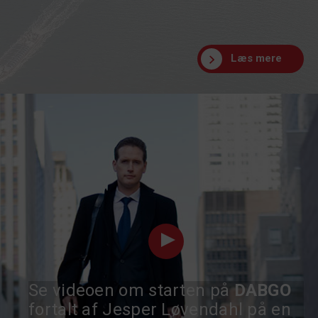
Læs mere
Se videoen om starten på
DABGO
fortalt af Jesper Løvendahl på en