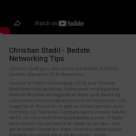
Christian Stadil - Bedste
Networking Tips
Christian Stadil giver sine bedste netværktips til DABGO
Sommer Stambord 2018 i København.
Hummel fik DABGO Erhvervspris i 2018, hvor Christian
Stadil kom forbi og deltog i festen samt modtog prisen.
Hummel fik prisen på baggrund af deres gode karma og
passioneret internationale ekspansion. En ekspansion som
bygger på en filosofi om at gøre en forskel gennem sport -
Hummels (og Thornicos) Company karma-mission handler
derfor om mere end forretningsmæssig succes. Vi hylder
deres indsats og overskud til at støtte op om dem, som
gør en positiv forskel for andre. Hummels karma mission
efterlader et positivt aftryk på den verden, vi lever i.