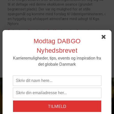
til at deltage ved denne eksklusive seance (grundet
begrænset plads). Der var rig mulighed for at stille
spørgsmål og komme med forslag til Udenrigsministeren, i
en hyggelig og afslappet atmosfære med udsigt til Kgs.
Nytorv.
Se her hvor Stambord afholdes hver den 1. onsdag i
måneden i over 40 byer globalt
Modtag DABGO
Nyhedsbrevet
Karrieremuligheder, tips, events og inspiration fra
det globale Danmark