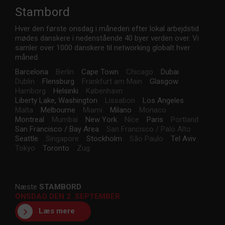
Stambord
Hver den første onsdag i måneden efter lokal arbejdstid
mødes danskere i nedenstående 40 byer verden over. Vi
samler over 1000 danskere til networking globalt hver
måned.
Barcelona
Berlin
Cape Town
Chicago
Dubai
Dublin
Flensburg
Frankfurt am Main
Glasgow
Hamborg
Helsinki
København
Liberty Lake, Washington
Lissabon
Los Angeles
Malta
Melbourne
Miami
Milano
Monaco
Montreal
Mumbai
New York
Nice
Paris
Portland
San Francisco / Bay Area
San Francisco / Palo Alto
Seattle
Singapore
Stockholm
São Paulo
Tel Aviv
Tokyo
Toronto
Zug
Næste
STAMBORD
ONSDAG DEN 2. SEPTEMBER
Læs mere