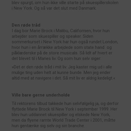
blev spurgt, om hun ikke ville starte på skuespillerskolen
i New York. Og så var det slut med Danmark.
Den røde tråd
I dag bor Marie Brock i Malibu, Californien, hvor hun
arbejder som skuespiller og speaker. Siden
sommerkurset i New York har hun også rundet London,
hvor hun i en årrække arbejdede som state hand og
påklæderske på de store musicals. Så lidt af hvert er
det blevet til i Maries liv. Og som hun selv siger:
»Det er den røde tråd i mit liv. Jeg kaster mig ud i alle
mulige ting uden helt at kunne bunde. Men jeg ender
altid med at navigere i det. Så mit liv er aldrig kedeligt.«
Ville bare gerne underholde
Til rektorens tilbud takkede hun selvfølgelig ja, og derfor
flyttede Marie Brock til New York i september 1999. Her
blev hun uddannet skuespiller og elskede New York,
men da flyene ramte World Trade Center i 2001, måtte
hun gentænke sig selv og sin branche.