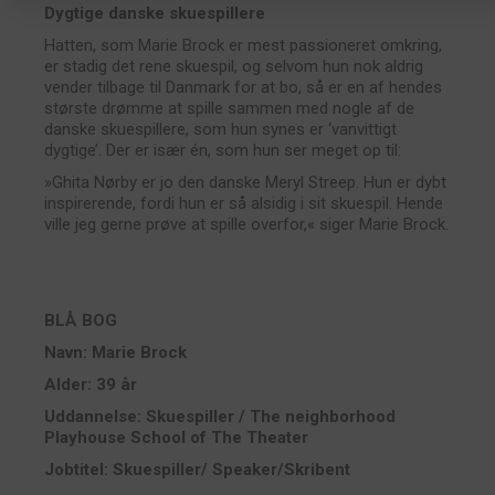
Dygtige danske skuespillere
Hatten, som Marie Brock er mest passioneret omkring,
er stadig det rene skuespil, og selvom hun nok aldrig
vender tilbage til Danmark for at bo, så er en af hendes
største drømme at spille sammen med nogle af de
danske skuespillere, som hun synes er ‘vanvittigt
dygtige’. Der er især én, som hun ser meget op til:
»Ghita Nørby er jo den danske Meryl Streep. Hun er dybt
inspirerende, fordi hun er så alsidig i sit skuespil. Hende
ville jeg gerne prøve at spille overfor,« siger Marie Brock.
BLÅ BOG
Navn: Marie Brock
Alder: 39 år
Uddannelse: Skuespiller / The neighborhood
Playhouse School of The Theater
Jobtitel: Skuespiller/ Speaker/Skribent