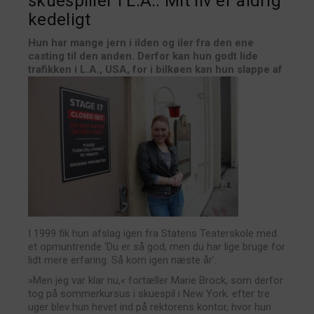
skuespiller i L.A.: Mit liv er aldrig
kedeligt
Hun har mange jern i ilden og iler fra den ene
casting til den anden. Derfor kan hun godt lide
trafikken i L.A., USA, for i bilkøen kan hun slappe af
I 1999 fik hun afslag igen fra Statens Teaterskole med
et opmuntrende ‘Du er så god, men du har lige bruge for
lidt mere erfaring. Så kom igen næste år’.
»Men jeg var klar nu,« fortæller Marie Brock, som derfor
tog på sommerkursus i skuespil i New York. efter tre
uger blev hun hevet ind på rektorens kontor, hvor hun