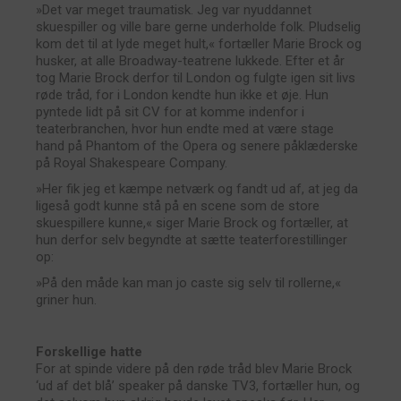
»Det var meget traumatisk. Jeg var nyuddannet
skuespiller og ville bare gerne underholde folk. Pludselig
kom det til at lyde meget hult,« fortæller Marie Brock og
husker, at alle Broadway-teatrene lukkede. Efter et år
tog Marie Brock derfor til London og fulgte igen sit livs
røde tråd, for i London kendte hun ikke et øje. Hun
pyntede lidt på sit CV for at komme indenfor i
teaterbranchen, hvor hun endte med at være stage
hand på Phantom of the Opera og senere påklæderske
på Royal Shakespeare Company.
»Her fik jeg et kæmpe netværk og fandt ud af, at jeg da
ligeså godt kunne stå på en scene som de store
skuespillere kunne,« siger Marie Brock og fortæller, at
hun derfor selv begyndte at sætte teaterforestillinger
op:
»På den måde kan man jo caste sig selv til rollerne,«
griner hun.
Forskellige hatte
For at spinde videre på den røde tråd blev Marie Brock
‘ud af det blå’ speaker på danske TV3, fortæller hun, og