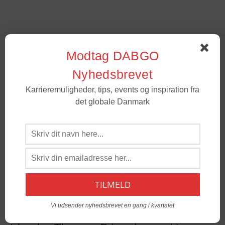
Modtag DABGO
USA – Mike Kirk Andersen – Han har
boet i fire lande på 1 år
Nyhedsbrevet
Karrieremuligheder, tips, events og inspiration fra
det globale Danmark
Tyskland – Niels Rasmussen – Hans
danske tilgang har givet ham succes i
udlandet
USA – Marie Brock – Dansk skuespiller
i L.A.: Mit liv er aldrig kedeligt
Vi udsender nyhedsbrevet en gang i kvartalet