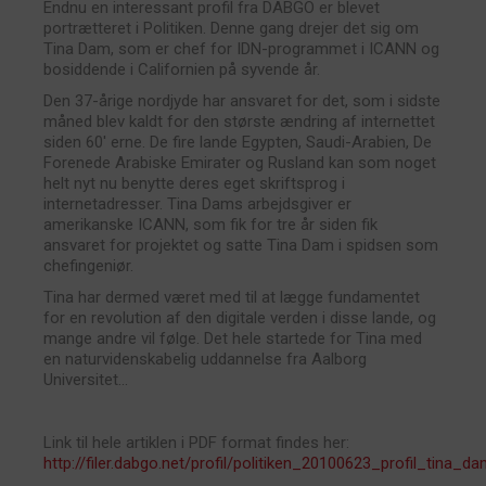
Endnu en interessant profil fra DABGO er blevet
portrætteret i Politiken. Denne gang drejer det sig om
Tina Dam, som er chef for IDN-programmet i ICANN og
bosiddende i Californien på syvende år.
Den 37-årige nordjyde har ansvaret for det, som i sidste
måned blev kaldt for den største ændring af internettet
siden 60′ erne. De fire lande Egypten, Saudi-Arabien, De
Forenede Arabiske Emirater og Rusland kan som noget
helt nyt nu benytte deres eget skriftsprog i
internetadresser. Tina Dams arbejdsgiver er
amerikanske ICANN, som fik for tre år siden fik
ansvaret for projektet og satte Tina Dam i spidsen som
chefingeniør.
Tina har dermed været med til at lægge fundamentet
for en revolution af den digitale verden i disse lande, og
mange andre vil følge. Det hele startede for Tina med
en naturvidenskabelig uddannelse fra Aalborg
Universitet…
Link til hele artiklen i PDF format findes her:
http://filer.dabgo.net/profil/politiken_20100623_profil_tina_da