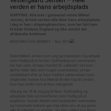
Vestergaard Jensen – Hele
verden er hans arbejdsplads
SHIPPING: Allerede i gymnasiet vidste Mikkel
Jensen, at hele verden ville blive hans arbejdsplads.
I dag er han i shippingbranchen, som har ført ham
til både Holland, England og ikke mindst det
afrikanske kontinent.
KRISTIAN FOSS BRANDT – Nov 2015
Siden Mikkel Jensen som ung gymnasieelev tog arbejde
som frivillig på et hostel i Sydfrankrig om sommeren,
har han vidst, at hans fremtid lå i udlandet. Det kom
derfor heller ikke som nogen overraskelse, at han
umiddelbart efter at have fuldført uddannelsen som
shipbroker trainee hos Mærsk Broker tog til London,
hvor han endte med at blive hængende.
»Da jeg var 18 år, tog jeg til Nice i Sydfrankrig og
arbejdede hele sommerferien som frivillig på et
ungdoms- hostel. Mødet med anderledes mennesker
og fremmede kulturer gav mig idéen om, at jeg gerne
ville til udlandet og arbejde. Jeg blev udlært hos Novo