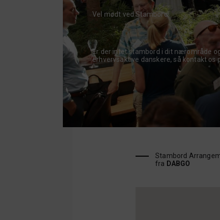
Vel mødt ved Stambord!
Er der intet stambord i dit nærområde og 
erhvervsaktive danskere, så kontakt o
Stambord Arrangem
fra
DABGO