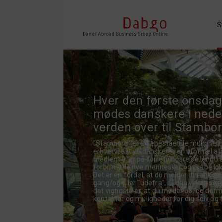
S
Hver den første onsda
mødes danskere i nede
verden over til Stambo
"Stambord" er en enestående mulighed 
erhvervsaktive danskere i en uformel a
medlem eller på forretningsrejse, er du 
forbi, møde nye mennesker og skabe lok
Det er en fordel, at du melder din ankom
gang/og eller "udefra", sådan vi kan sikr
det vigtigste er, at du møder op, og der
kontakter og muligheder for dig selv og 