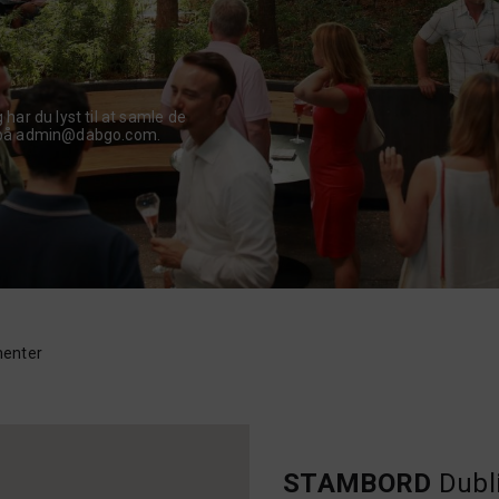
har du lyst til at samle de
s på admin@dabgo.com.
enter
STAMBORD
Dubl