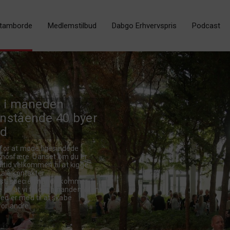
tamborde
Medlemstilbud
Dabgo Erhvervspris
Podcast
g i måneden
nstående 40 byer
rd
for at møde ligesindede
tmosfære. Uanset om du er
altid velkommen til at kigge
ale kontakter.
st, specielt når du kommer 1.
e os at vi finder hinanden. Men
med er med til at skabe
for andre.