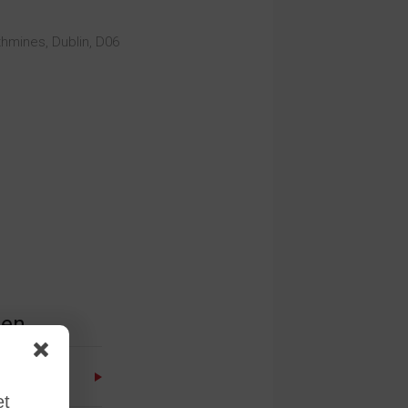
hmines, Dublin, D06
ien
e
et