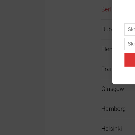
Berlin
Dublin
Flensburg
Frankfurt a
Glasgow
Hamborg
Helsinki