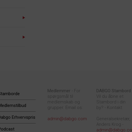
Medlemmer
- For
DABGO Stambord
Stamborde
spørgsmål til
Vil du åbne et
medlemskab og
Stambord i din
Medlemstilbud
grupper. Email os:
by? - Kontakt:
Dabgo Erhvervspris
admin@dabgo.com
Generalsekretær,
Anders Krog -
Podcast
admin@dabgo.c