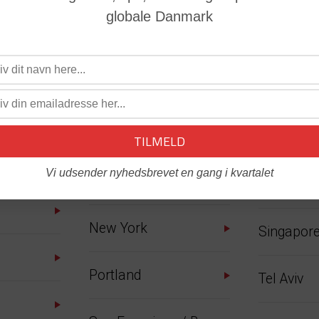
Sydame
globale Danmark
Liberty Lake,
Washington
São Paul
Los Angeles
Asien
Miami
Dubai
m Main
Vi udsender nyhedsbrevet en gang i kvartalet
Montreal
Mumbai
New York
Singapor
Portland
Tel Aviv