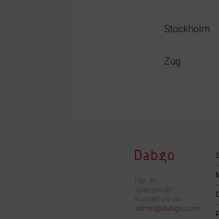
Stockholm
Zug
Har du
spørgsmål?
Kontakt os via
admin@dabgo.com