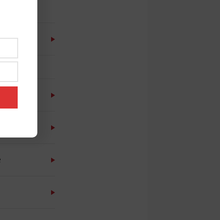
rika
o
e