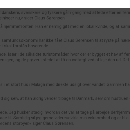
t gælder ferieplanlægning.
 danskere, svenskere og tyskere går i gang med at lede efter en ferieb
ejninger nu,« siger Claus Sørensen.
å hjemmefronten. Han er nemlig gift med en lokal kvinde, og af samm
samfundsøkonomi har ikke fået Claus Sørensen til at ryste på hænde
et skal forstås hoverende.
ede. Især i de såkaldte turistområder, hvor der er bygget et hav af f
en igen, og de prøver i stedet at få en indtægt ved at leje den ud. Det h
 et stort hus i Málaga med direkte udsigt over vandet. Sammen har 
sig selv, at han aldrig vender tilbage til Danmark, selv om hustruen 
nede. Jeg husker stadig, hvordan det var at tage på arbejde derhjemme 
age til. Samtidig vil jeg gerne videreudvikle min virksomhed og er bl
verdens storbyer,« siger Claus Sørensen.