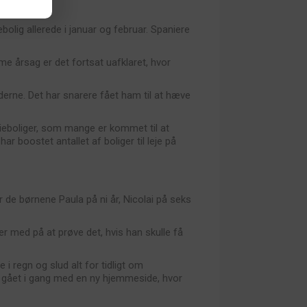
olig allerede i januar og februar. Spaniere
e årsag er det fortsat uafklaret, hvor
rne. Det har snarere fået ham til at hæve
erieboliger, som mange er kommet til at
ar boostet antallet af boliger til leje på
de børnene Paula på ni år, Nicolai på seks
er med på at prøve det, hvis han skulle få
i regn og slud alt for tidligt om
.a. gået i gang med en ny hjemmeside, hvor