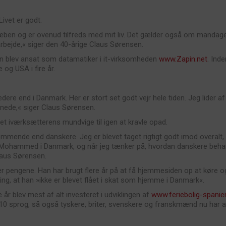
ivet er godt.
ben og er ovenud tilfreds med mit liv. Det gælder også om mandagen, 
 arbejde,« siger den 40-årige Claus Sørensen.
an blev ansat som datamatiker i it-virksomheden
www.Zapin.net
. Ind
 og USA i fire år.
ere end i Danmark. Her er stort set godt vejr hele tiden. Jeg lider af
ernede,« siger Claus Sørensen.
fået iværksætterens mundvige til igen at kravle opad.
ende end danskere. Jeg er blevet taget rigtigt godt imod overalt, o
Mohammed i Danmark, og når jeg tænker på, hvordan danskere behandl
laus Sørensen.
e er pengene. Han har brugt flere år på at få hjemmesiden op at køre 
ing, at han »ikke er blevet flået i skat som hjemme i Danmark«.
 blev mest af alt investeret i udviklingen af
www.feriebolig-spanie
 10 sprog, så også tyskere, briter, svenskere og franskmænd nu har ad