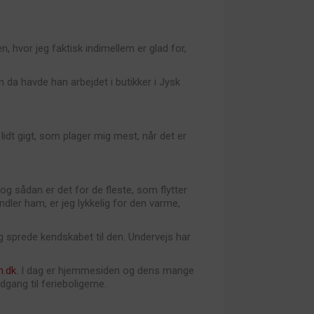
hvor jeg faktisk indimellem er glad for,
en da havde han arbejdet i butikker i Jysk
 lidt gigt, som plager mig mest, når det er
g sådan er det for de fleste, som flytter
er ham, er jeg lykkelig for den varme,
og sprede kendskabet til den. Undervejs har
n.dk
. I dag er hjemmesiden og dens mange
gang til ferieboligerne.