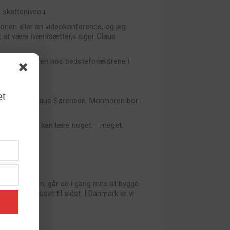
 skatteniveau.
fonen eller en videokonference, og jeg
rt at være iværksætter,« siger Claus
t undvære kaffen hos bedsteforældrene i
et
er,« siger Claus Sørensen. Mormoren bor i
unkt, hvor de kan lære noget – meget,
ler en ejendom, går de i gang med at bygge
t bygge huset til sidst. I Danmark er vi