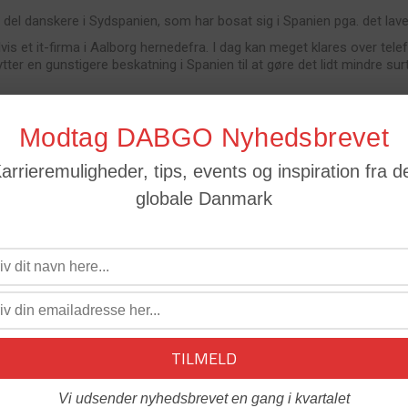
 del danskere i Sydspanien, som har bosat sig i Spanien pga. det lave
is et it-firma i Aalborg hernedefra. I dag kan meget klares over tele
tter en gunstigere beskatning i Spanien til at gøre det lidt mindre su
n til venner og familie i Danmark. Indimellem har det været hårdt a
Modtag DABGO Nyhedsbrevet
mark overkommelig.
arrieremuligheder, tips, events og inspiration fra d
jeg kan besøge hende ligeså hurtigt som min fætter, der bor på Amag
globale Danmark
tilovers for spaniernes menneskelige egenskaber, er der et enkelt p
notorisk dårlige til organisering.
.
 boligbyggeri. Når spanierne har besluttet sig for at bygge et hus el
st i gang med at byggemodne grunden med kloakering og veje for så a
e end hernede,« siger Claus Sørensen.
Vi udsender nyhedsbrevet en gang i kvartalet