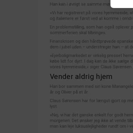
Han kan i øvrigt se samme mønster, når de
»Vi har registreret på vores hjemmeside, at
og italienere er først ved at komme i omdr
En problemstilling, som han også oplever p
sommerferien skal tilbringes.
Finanskrisen og den hårdtprøvede spanske 
dem i jubel uden – understreger han – at d
»Ejerboligmarkedet er virkelig presset hern
købe lidt for dyrt. I dag kan de ikke sælge d
vores hjemmeside,« siger Claus Sørensen.
Vender aldrig hjem
Han bor sammen med sin kone Mariangeles i
år og Oliver på et år.
Claus Sørensen har for længst gjort op med 
lyst.
»Nej, vi har det ganske enkelt for godt her
morgenen. Det ønsker jeg ikke at vende tilb
man kan leje luksuslejligheder rundt om i 