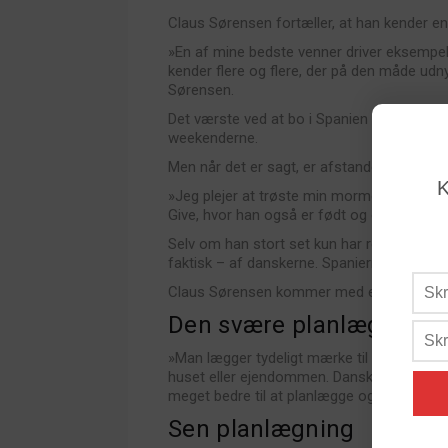
Claus Sørensen fortæller, at han kender en
»En af mine bedste venner driver eksempelv
kender flere og flere, der på den måde udny
Sørensen.
Det værste ved at bo i Spanien er afstande
weekenderne.
Men når det er sagt, er afstanden til Dan
K
»Jeg plejer at trøste min mormor med, at 
Give, hvor han også er født og opvokset.
Selv om han stort set kun har rosende ord 
faktisk – af danskerne.
Spanierne er nemlig 
Claus Sørensen kommer med et eksempel
Den svære planlægning
»Man lægger tydeligt mærke til det under et
huset eller ejendommen. Danskerne går før
meget bedre til at planlægge og organiser
Sen planlægning