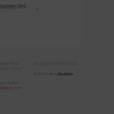
s Posten om
bord
- Vil du
© Copyright DABGO 2025
bord i din by?
♥
Built with
by
Koalition
tær, Anders
@dabgo.com