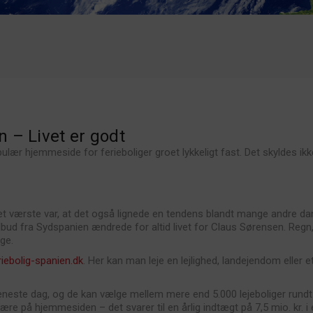
 – Livet er godt
pulær hjemmeside for ferieboliger groet lykkeligt fast. Det skyldes ik
et værste var, at det også lignede en tendens blandt mange andre da
ilbud fra Sydspanien ændrede for altid livet for Claus Sørensen. Regn
ge.
iebolig-spanien.dk
. Her kan man leje en lejlighed, landejendom eller et
ste dag, og de kan vælge mellem mere end 5.000 lejeboliger rundt o
ære på hjemmesiden – det svarer til en årlig indtægt på 7,5 mio. kr. i 