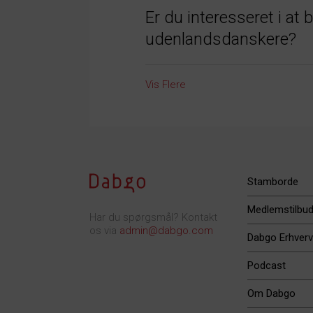
Er du interesseret i at 
udenlandsdanskere?
Vis Flere
Stamborde
Medlemstilbu
Har du spørgsmål? Kontakt
os via
admin@dabgo.com
Dabgo Erhverv
Podcast
Om Dabgo