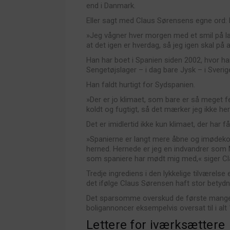
end i Danmark.
Eller sagt med Claus Sørensens egne ord: L
»Jeg vågner hver morgen med et smil på læ
at det igen er hverdag, så jeg igen skal på
Han har boet i Spanien siden 2002, hvor h
Sengetøjslager – i dag bare Jysk – i Sverige
Han faldt hurtigt for Sydspanien.
»Der er jo klimaet, som bare er så meget fed
koldt og fugtigt, så det mærker jeg ikke h
Det er imidlertid ikke kun klimaet, der har 
»Spanierne er langt mere åbne og imødekomm
herned. Hernede er jeg en indvandrer som 
som spaniere har mødt mig med,« siger C
Tredje ingrediens i den lykkelige tilværels
det ifølge Claus Sørensen haft stor betydn
Det sparsomme overskud de første mange år
boligannoncer eksempelvis oversat til i alt
Lettere for iværksættere