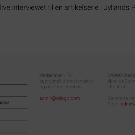
blive interviewet til en artikelserie i Jylland
Medlemmer
- For
DABGO Stam
spørgsmål til medlemskab
åbne et Stam
og grupper. Email os:
- Kontakt:
d
admin@dabgo.com
Generalsekre
spris
Krog -
admin