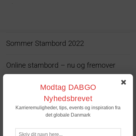
Sommer Stambord 2022
Online stambord – nu og fremover
Tips til at lande i Danmark igen – Mød
Modtag DABGO
Johannes, Executive Director i
Nyhedsbrevet
Goldman Sachs
Karrieremuligheder, tips, events og inspiration fra
det globale Danmark
DABGO-PRISVINDER HAR SIT HOLD I