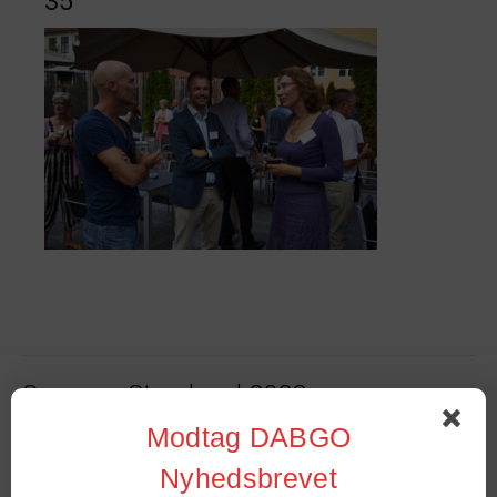
35
Sommer Stambord 2022
Modtag DABGO
Online stambord – nu og fremover
Nyhedsbrevet