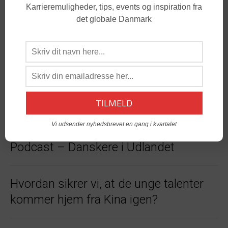
Karrieremuligheder, tips, events og inspiration fra
det globale Danmark
Tips til at lande i Danmark igen – Mød
Johannes, Executive Director i
Goldman Sachs
DABGO-PRISVINDER HAR SIT HOLD I
FINALEN I AFTEN (opdateret)
Vi udsender nyhedsbrevet en gang i kvartalet
Podcast – Danskere i Udlandet
Hvordan sikrer vi, at de unge talenter
kommer hjem fra Kina igen?