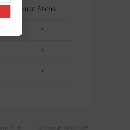
tor i Goldman Sachs
t)
bord
- Vil du
© Copyright DABGO 2025