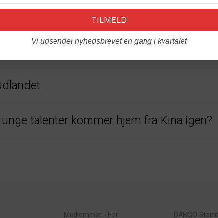
nmark igen – Mød Johannes, Executive Direc
Vi udsender nyhedsbrevet en gang i kvartalet
 SIT HOLD I FINALEN I AFTEN (opdatere
Udlandet
e unge talenter kommer hjem fra Kina igen?
Medlemmer
- For
DABGO Stam