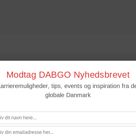
Modtag DABGO Nyhedsbrevet
arrieremuligheder, tips, events og inspiration fra d
globale Danmark
22
og fremover