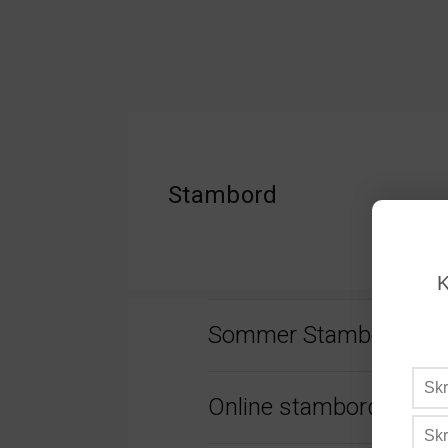
Stambord
K
Sommer Stambord 20
Online stambord – nu 