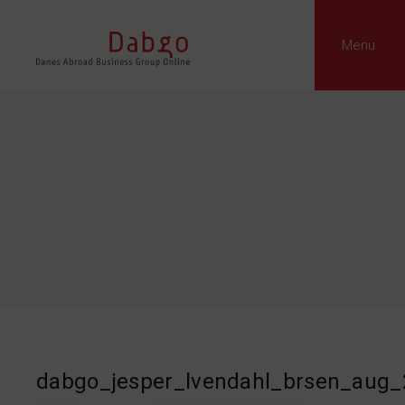
Menu
dabgo_jesper_lvendahl_brsen_aug_