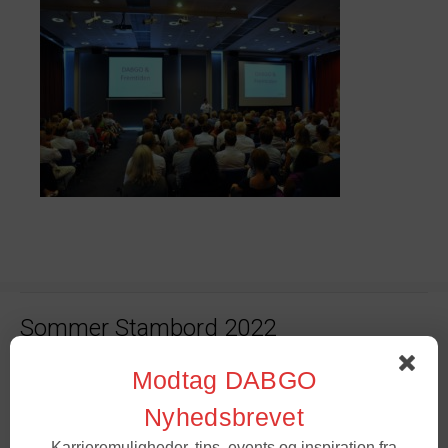
Sommer Stambord 2022
Modtag DABGO
Online stambord – nu og fremover
Nyhedsbrevet
Karrieremuligheder, tips, events og inspiration fra