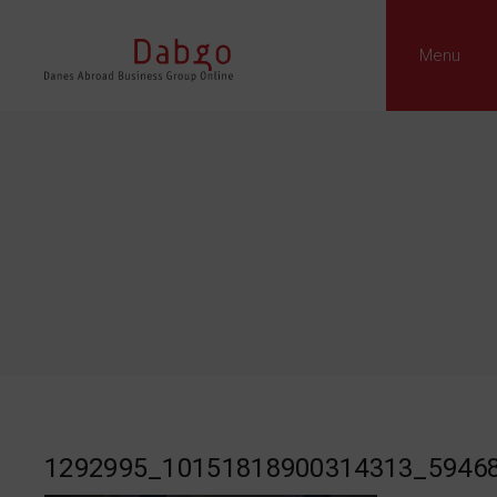
Menu
1292995_10151818900314313_5946