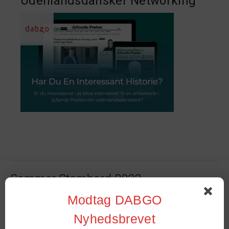
Udenlandsdansker Networking
Sommer Stambord 2022
Modtag DABGO
Online stambord – nu og fremover
Nyhedsbrevet