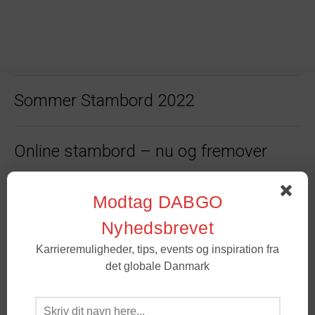
Sommer Stambord 2022
Online stambord – nu og fremover
Tips til at lande i Danmark igen – Mød
Modtag DABGO
Johannes, Executive Director i
Nyhedsbrevet
Goldman Sachs
Karrieremuligheder, tips, events og inspiration fra
det globale Danmark
DABGO-PRISVINDER HAR SIT HOLD I