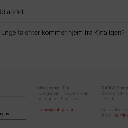
Udlandet
e unge talenter kommer hjem fra Kina igen?
Medlemmer
- For
DABGO Stam
spørgsmål til medlemskab
åbne et Stam
og grupper. Email os:
- Kontakt:
d
admin@dabgo.com
Generalsekre
spris
Krog -
admin