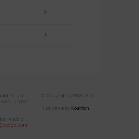
bord
- Vil du
© Copyright DABGO 2025
bord i din by?
♥
Built with
by
Koalition
tær, Anders
@dabgo.com