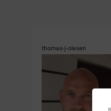
thomas-j-olesen
K