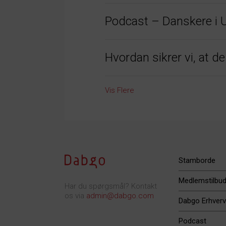
Podcast – Danskere i 
Hvordan sikrer vi, at d
Vis Flere
Stamborde
Medlemstilbu
Har du spørgsmål? Kontakt
os via
admin@dabgo.com
Dabgo Erhverv
Podcast