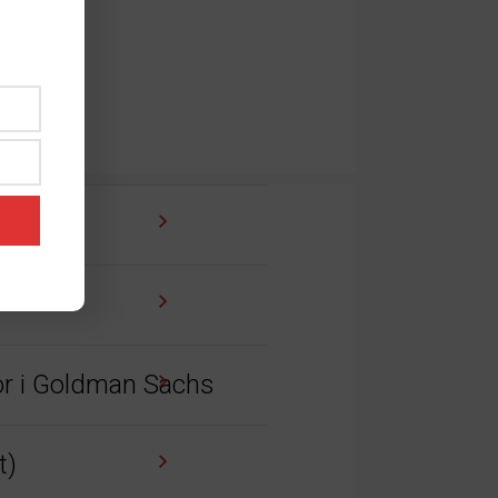
tor i Goldman Sachs
t)