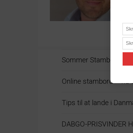
Sommer Stambord 20
Online stambord – nu 
Tips til at lande i Da
DABGO-PRISVINDER HAR