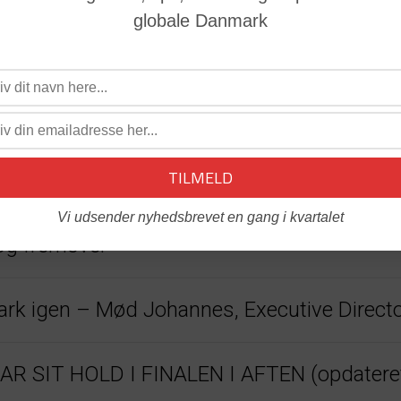
globale Danmark
22
Vi udsender nyhedsbrevet en gang i kvartalet
og fremover
nmark igen – Mød Johannes, Executive Direc
 SIT HOLD I FINALEN I AFTEN (opdatere