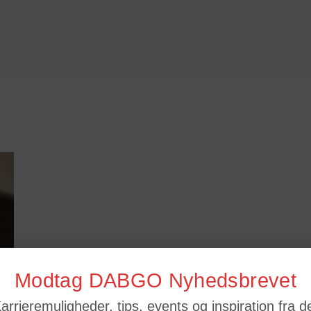
Modtag DABGO Nyhedsbrevet
arrieremuligheder, tips, events og inspiration fra d