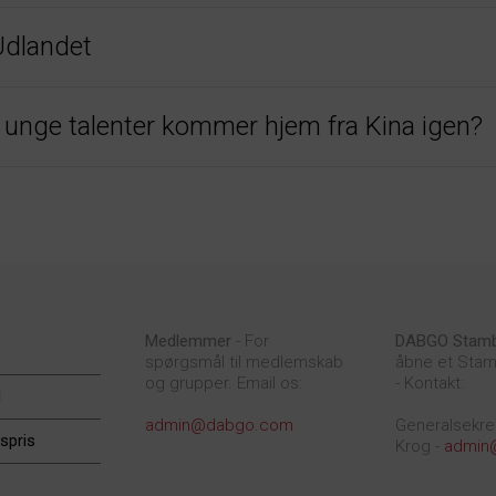
Udlandet
e unge talenter kommer hjem fra Kina igen?
Medlemmer
- For
DABGO Stam
spørgsmål til medlemskab
åbne et Stam
og grupper. Email os:
- Kontakt:
d
admin@dabgo.com
Generalsekre
spris
Krog -
admin