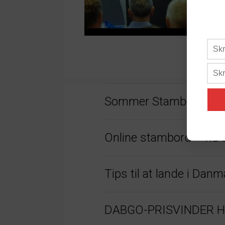
Sommer Stambord 20
Online stambord – nu 
Tips til at lande i Da
DABGO-PRISVINDER HAR