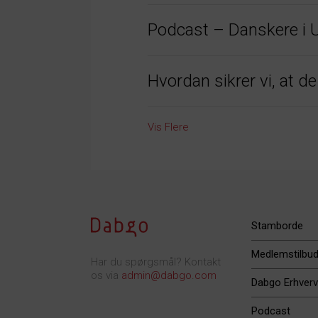
Podcast – Danskere i 
Hvordan sikrer vi, at d
Vis Flere
Stamborde
Medlemstilbu
Har du spørgsmål? Kontakt
os via
admin@dabgo.com
Dabgo Erhverv
Podcast