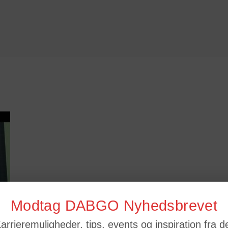
Modtag DABGO Nyhedsbrevet
arrieremuligheder, tips, events og inspiration fra d