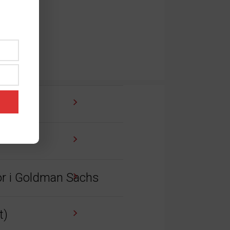
tor i Goldman Sachs
t)