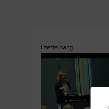
lizette-bang
K