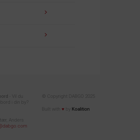
bord
- Vil du
© Copyright DABGO 2025
bord i din by?
♥
Built with
by
Koalition
tær, Anders
@dabgo.com