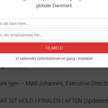
globale Danmark
22
Vi udsender nyhedsbrevet en gang i kvartalet
og fremover
nmark igen – Mød Johannes, Executive Direc
 SIT HOLD I FINALEN I AFTEN (opdatere