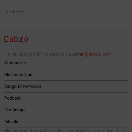
Vis Flere
Har du spørgsmål? Kontakt os via
admin@dabgo.com
Stamborde
Medlemstilbud
Dabgo Erhvervspris
Podcast
Om Dabgo
Tilmeld
Medlemmer
- For spørgsmål til medlemskab og grupper. Email