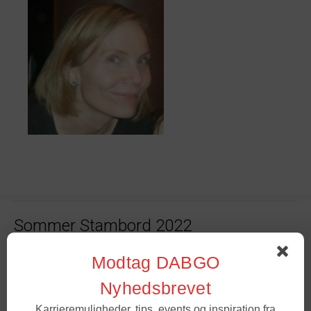
Sommer Stambord 2022
Modtag DABGO
Online stambord – nu og fremover
Nyhedsbrevet
Karrieremuligheder, tips, events og inspiration fra