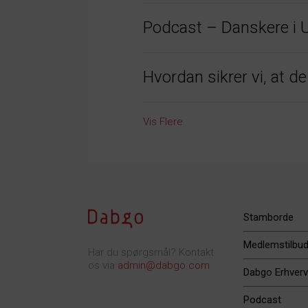
Podcast – Danskere i 
Hvordan sikrer vi, at d
Vis Flere
Stamborde
Medlemstilbu
Har du spørgsmål? Kontakt
os via
admin@dabgo.com
Dabgo Erhverv
Podcast