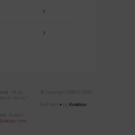
bord
- Vil du
© Copyright DABGO 2025
bord i din by?
♥
Built with
by
Koalition
tær, Anders
@dabgo.com