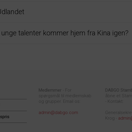
Udlandet
e unge talenter kommer hjem fra Kina igen?
Medlemmer
- For
DABGO Stam
spørgsmål til medlemskab
åbne et Stam
og grupper. Email os:
- Kontakt:
d
admin@dabgo.com
Generalsekre
spris
Krog -
admin