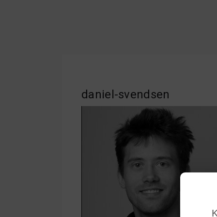
daniel-svendsen
K