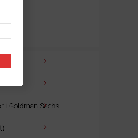
tor i Goldman Sachs
t)