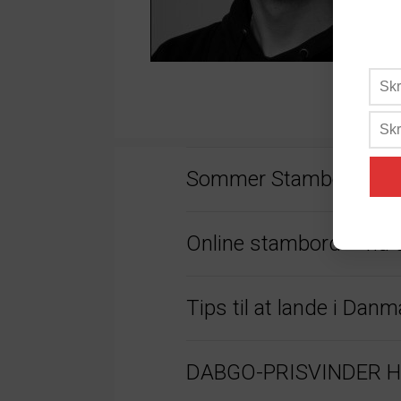
Sommer Stambord 20
Online stambord – nu 
Tips til at lande i Da
DABGO-PRISVINDER HAR