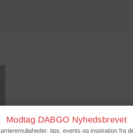
Modtag DABGO Nyhedsbrevet
arrieremuligheder, tips, events og inspiration fra d