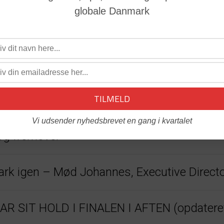
globale Danmark
22
Vi udsender nyhedsbrevet en gang i kvartalet
og fremover
nmark igen – Mød Johannes, Executive Direc
 SIT HOLD I FINALEN I AFTEN (opdatere