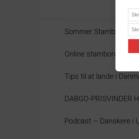
Sommer Stambord 20
Online stambord – nu 
Tips til at lande i Da
DABGO-PRISVINDER HAR
Podcast – Danskere i 