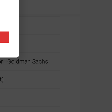
tor i Goldman Sachs
t)