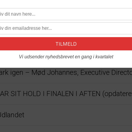
22
og fremover
Vi udsender nyhedsbrevet en gang i kvartalet
nmark igen – Mød Johannes, Executive Direc
 SIT HOLD I FINALEN I AFTEN (opdatere
Udlandet