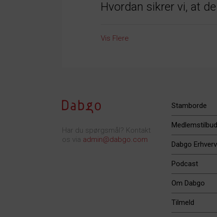
Hvordan sikrer vi, at d
Vis Flere
Stamborde
Medlemstilbu
Har du spørgsmål? Kontakt
os via
admin@dabgo.com
Dabgo Erhverv
Podcast
Om Dabgo
Tilmeld