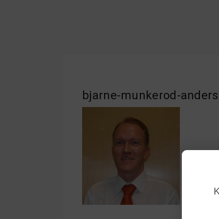
bjarne-munkerod-ander
K