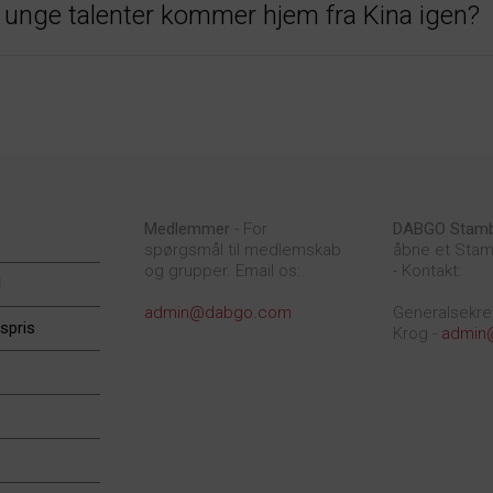
e unge talenter kommer hjem fra Kina igen?
Medlemmer
- For
DABGO Stam
spørgsmål til medlemskab
åbne et Stam
og grupper. Email os:
- Kontakt:
d
admin@dabgo.com
Generalsekre
spris
Krog -
admin