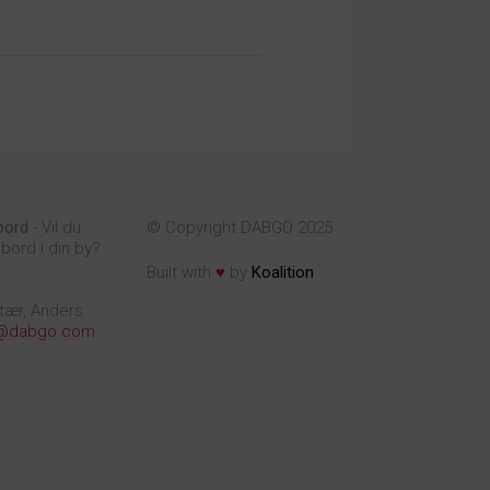
bord
- Vil du
© Copyright DABGO 2025
bord i din by?
♥
Built with
by
Koalition
tær, Anders
@dabgo.com