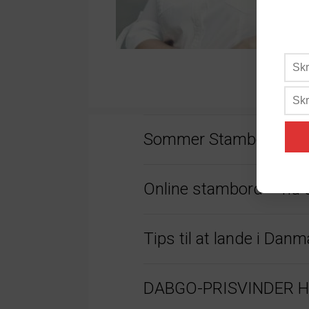
Sommer Stambord 20
Online stambord – nu 
Tips til at lande i Da
DABGO-PRISVINDER HAR