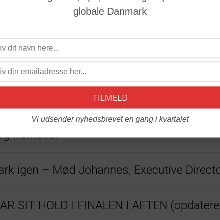
globale Danmark
22
Vi udsender nyhedsbrevet en gang i kvartalet
og fremover
nmark igen – Mød Johannes, Executive Direc
 SIT HOLD I FINALEN I AFTEN (opdatere