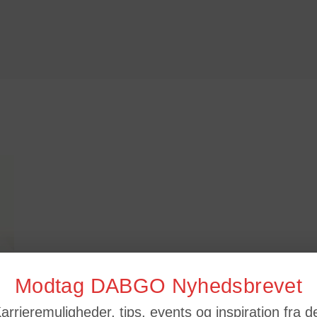
Modtag DABGO Nyhedsbrevet
arrieremuligheder, tips, events og inspiration fra d