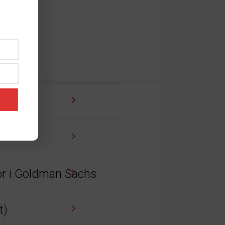
tor i Goldman Sachs
t)