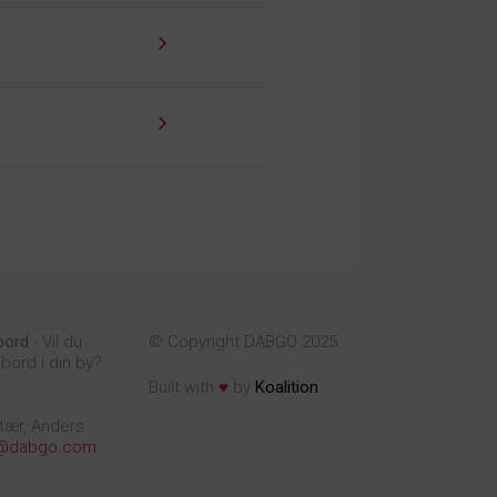
bord
- Vil du
© Copyright DABGO 2025
bord i din by?
♥
Built with
by
Koalition
tær, Anders
@dabgo.com