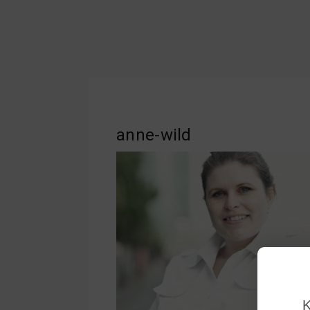
anne-wild
K