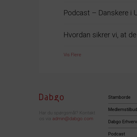
Podcast – Danskere i 
Hvordan sikrer vi, at d
Vis Flere
Stamborde
Medlemstilbu
Har du spørgsmål? Kontakt
os via
admin@dabgo.com
Dabgo Erhverv
Podcast