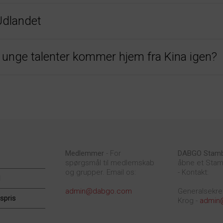
Udlandet
e unge talenter kommer hjem fra Kina igen?
Medlemmer
- For
DABGO Stam
spørgsmål til medlemskab
åbne et Stam
og grupper. Email os:
- Kontakt:
d
admin@dabgo.com
Generalsekre
spris
Krog -
admin