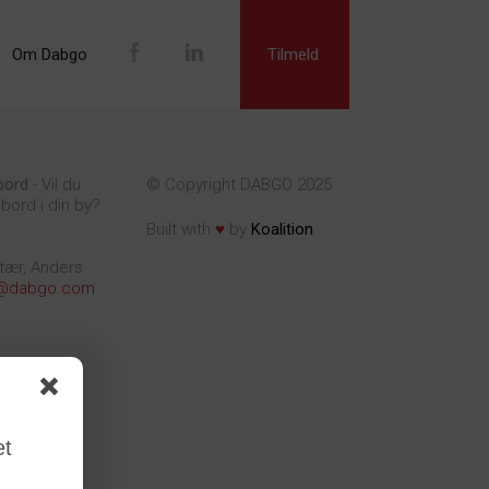
Om Dabgo
Tilmeld
bord
- Vil du
© Copyright DABGO 2025
bord i din by?
♥
Built with
by
Koalition
tær, Anders
@dabgo.com
et