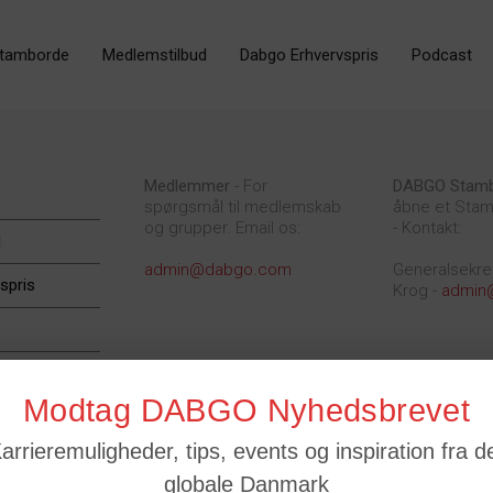
tamborde
Medlemstilbud
Dabgo Erhvervspris
Podcast
Medlemmer
- For
DABGO Stam
spørgsmål til medlemskab
åbne et Stam
og grupper. Email os:
- Kontakt:
d
admin@dabgo.com
Generalsekre
spris
Krog -
admin
Modtag DABGO Nyhedsbrevet
arrieremuligheder, tips, events og inspiration fra d
globale Danmark