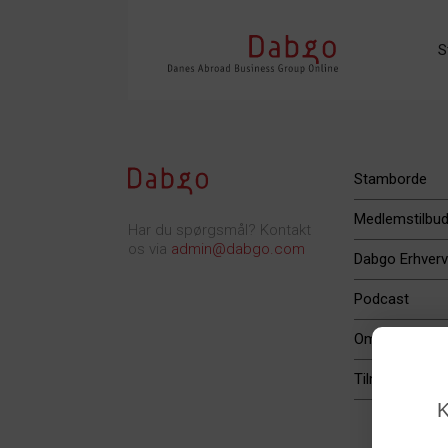
S
Stamborde
Medlemstilbu
Har du spørgsmål? Kontakt
os via
admin@dabgo.com
Dabgo Erhverv
Podcast
Om Dabgo
Tilmeld
K