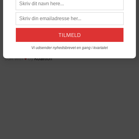
os:
admin@dabgo.com
DABGO Stambord
- Vil du åbne et Stambord i din by? -
Kontakt:
Generalsekretær, Anders Krog -
admin@dabgo.com
© Copyright DABGO 2025
Vi udsender nyhedsbrevet en gang i kvartalet
♥
Built with
by
Koalition