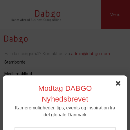
Menu
Har du spørgsmål? Kontakt os via
admin@dabgo.com
Stamborde
Medlemstilbud
Dabgo Erhvervspris
Modtag DABGO
Podcast
Nyhedsbrevet
Karrieremuligheder, tips, events og inspiration fra
Om Dabgo
det globale Danmark
Tilmeld
Medlemmer
- For spørgsmål til medlemskab og grupper. Email