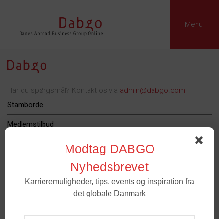
Menu
Har du spørgsmål? Kontakt os via
admin@dabgo.com
Stamborde
Medlemstilbud
Dabgo Erhvervspris
Modtag DABGO
Podcast
Nyhedsbrevet
Karrieremuligheder, tips, events og inspiration fra
Om Dabgo
det globale Danmark
Tilmeld
Medlemmer
- For spørgsmål til medlemskab og grupper. Email