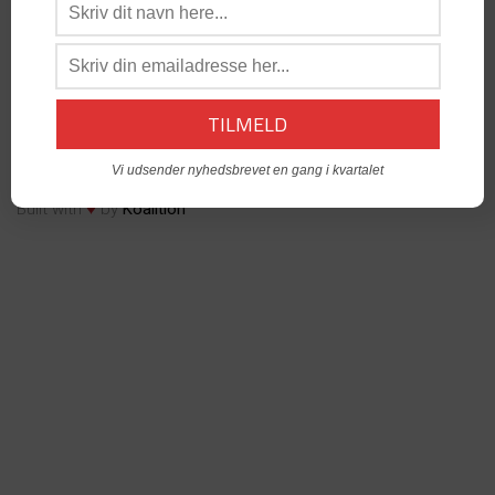
os:
admin@dabgo.com
DABGO Stambord
- Vil du åbne et Stambord i din by? -
Kontakt:
Generalsekretær, Anders Krog -
admin@dabgo.com
© Copyright DABGO 2025
Vi udsender nyhedsbrevet en gang i kvartalet
♥
Built with
by
Koalition