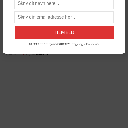
os:
admin@dabgo.com
DABGO Stambord
- Vil du åbne et Stambord i din by? -
Kontakt:
Generalsekretær, Anders Krog -
admin@dabgo.com
© Copyright DABGO 2025
Vi udsender nyhedsbrevet en gang i kvartalet
♥
Built with
by
Koalition