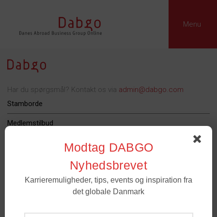
Menu
Har du spørgsmål? Kontakt os via
admin@dabgo.com
Stamborde
Medlemstilbud
Dabgo Erhvervspris
Modtag DABGO
Podcast
Nyhedsbrevet
Karrieremuligheder, tips, events og inspiration fra
Om Dabgo
det globale Danmark
Tilmeld
Medlemmer
- For spørgsmål til medlemskab og grupper. Email