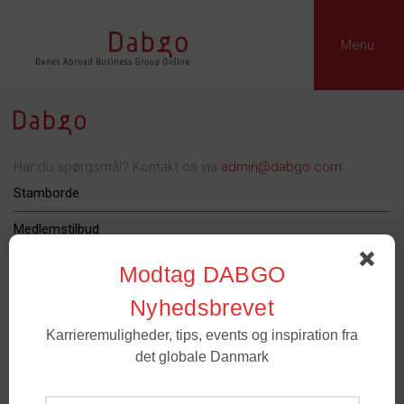
Menu
Har du spørgsmål? Kontakt os via
admin@dabgo.com
Stamborde
Medlemstilbud
Dabgo Erhvervspris
Modtag DABGO
Podcast
Nyhedsbrevet
Karrieremuligheder, tips, events og inspiration fra
Om Dabgo
det globale Danmark
Tilmeld
Medlemmer
- For spørgsmål til medlemskab og grupper. Email