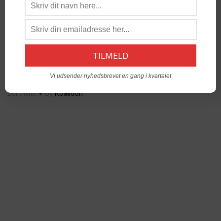
os:
admin@dabgo.com
DABGO Stambord
- Vil du åbne et Stambord i din by? -
Kontakt:
Generalsekretær, Anders Krog -
admin@dabgo.com
© Copyright DABGO 2025
Vi udsender nyhedsbrevet en gang i kvartalet
♥
Built with
by
Koalition