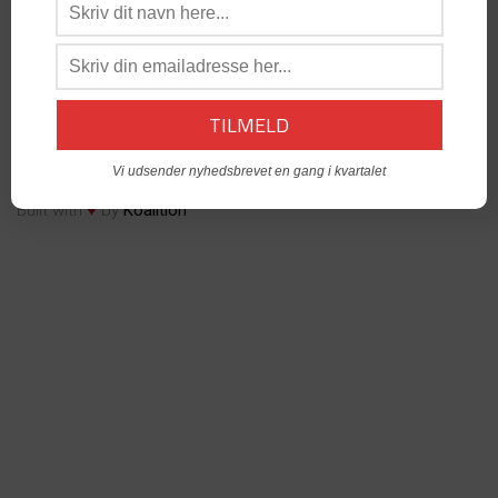
os:
admin@dabgo.com
DABGO Stambord
- Vil du åbne et Stambord i din by? -
Kontakt:
Generalsekretær, Anders Krog -
admin@dabgo.com
© Copyright DABGO 2025
Vi udsender nyhedsbrevet en gang i kvartalet
♥
Built with
by
Koalition