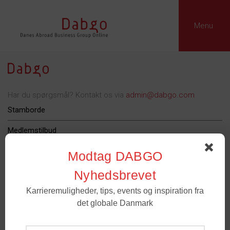
Menu
Har du spørgsmål? Kontakt os via
admin@dabgo.com
Stamborde
Medlemstilbud
Dabgo Erhvervspris
Modtag DABGO
Podcast
Nyhedsbrevet
Karrieremuligheder, tips, events og inspiration fra
Om Dabgo
det globale Danmark
Tilmeld
Medlemmer
- For spørgsmål til medlemskab og grupper. Email