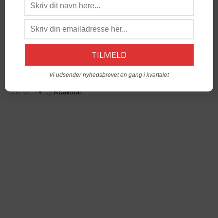
os:
admin@dabgo.com
DABGO Stambord
- Vil du åbne et Stambord i din by? -
Kontakt:
Generalsekretær, Anders Krog -
admin@dabgo.com
© Copyright DABGO 2025
Vi udsender nyhedsbrevet en gang i kvartalet
♥
Built with
by
Koalition