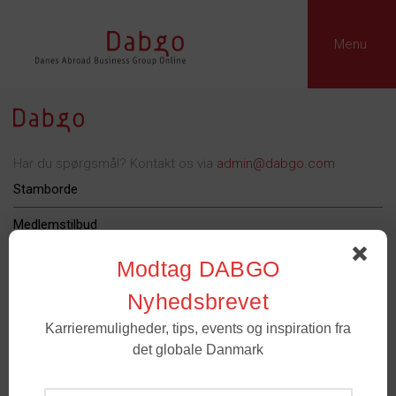
Menu
Har du spørgsmål? Kontakt os via
admin@dabgo.com
Stamborde
Medlemstilbud
Dabgo Erhvervspris
Modtag DABGO
Podcast
Nyhedsbrevet
Karrieremuligheder, tips, events og inspiration fra
Om Dabgo
det globale Danmark
Tilmeld
Medlemmer
- For spørgsmål til medlemskab og grupper. Email