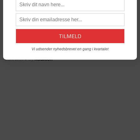
os:
admin@dabgo.com
DABGO Stambord
- Vil du åbne et Stambord i din by? -
Kontakt:
Generalsekretær, Anders Krog -
admin@dabgo.com
© Copyright DABGO 2025
Vi udsender nyhedsbrevet en gang i kvartalet
♥
Built with
by
Koalition