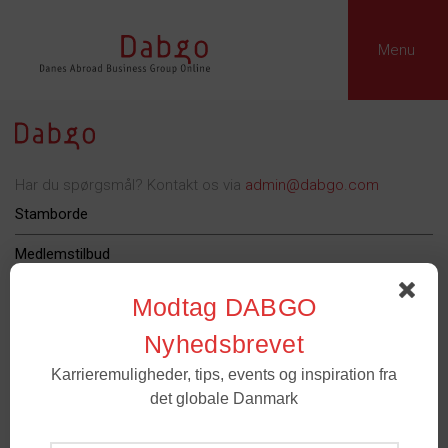
Menu
Har du spørgsmål? Kontakt os via
admin@dabgo.com
Stamborde
Medlemstilbud
Dabgo Erhvervspris
Modtag DABGO
Podcast
Nyhedsbrevet
Om Dabgo
Karrieremuligheder, tips, events og inspiration fra
det globale Danmark
Tilmeld
Medlemmer
- For spørgsmål til medlemskab og grupper. Email