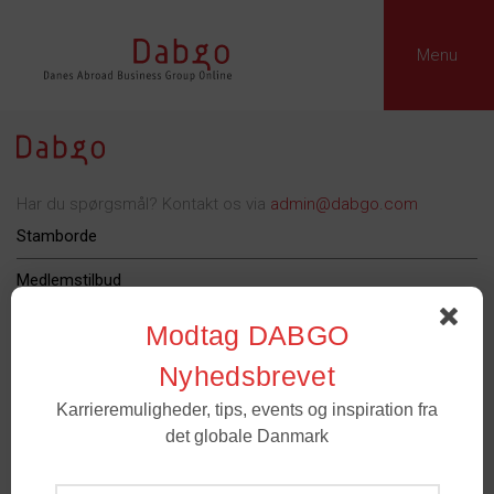
Menu
Har du spørgsmål? Kontakt os via
admin@dabgo.com
Stamborde
Medlemstilbud
Dabgo Erhvervspris
Modtag DABGO
Podcast
Nyhedsbrevet
Karrieremuligheder, tips, events og inspiration fra
Om Dabgo
det globale Danmark
Tilmeld
Medlemmer
- For spørgsmål til medlemskab og grupper. Email