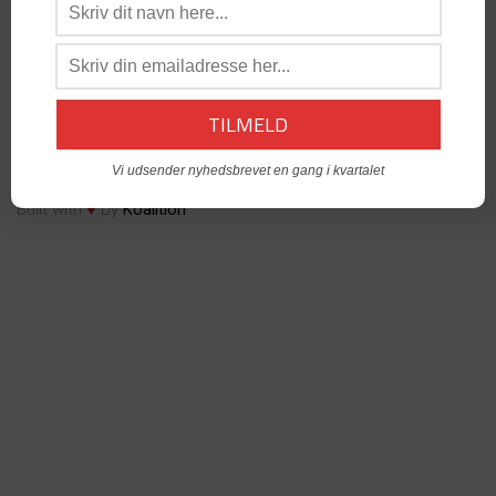
os:
admin@dabgo.com
DABGO Stambord
- Vil du åbne et Stambord i din by? -
Kontakt:
Generalsekretær, Anders Krog -
admin@dabgo.com
© Copyright DABGO 2025
Vi udsender nyhedsbrevet en gang i kvartalet
♥
Built with
by
Koalition