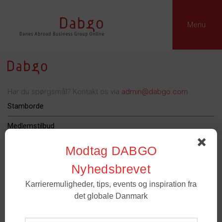
Menu
Har du spørgsmål? Kontakt os via
admin@dabgo.com
Stamborde
Medlemstilbud
Dabgo Erhvervspris
Modtag DABGO
Podcast
Nyhedsbrevet
Karrieremuligheder, tips, events og inspiration fra
Om Dabgo
det globale Danmark
Tilmeld
Medlemmer
- For spørgsmål til medlemskab og grupper. Email