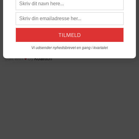
os:
admin@dabgo.com
DABGO Stambord
- Vil du åbne et Stambord i din by? -
Kontakt:
Generalsekretær, Anders Krog -
admin@dabgo.com
© Copyright DABGO 2025
Vi udsender nyhedsbrevet en gang i kvartalet
♥
Built with
by
Koalition