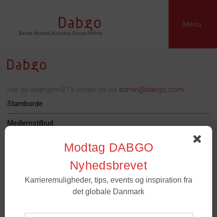
Menu
Har du spørgsmål? Kontakt os via
admin@dabgo.com
Stamborde
Medlemstilbud
Dabgo Erhvervspris
Modtag DABGO
Podcast
Nyhedsbrevet
Karrieremuligheder, tips, events og inspiration fra
Om Dabgo
det globale Danmark
Tilmeld
Medlemmer
- For spørgsmål til medlemskab og grupper. Email