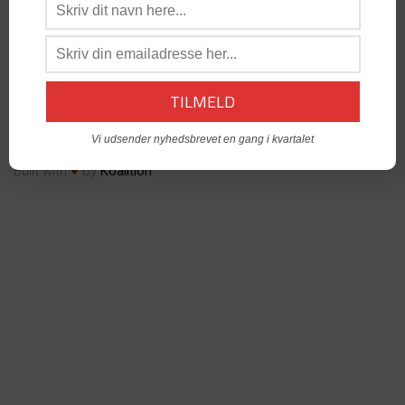
os:
admin@dabgo.com
DABGO Stambord
- Vil du åbne et Stambord i din by? -
Kontakt:
Generalsekretær, Anders Krog -
admin@dabgo.com
© Copyright DABGO 2025
Vi udsender nyhedsbrevet en gang i kvartalet
♥
Built with
by
Koalition