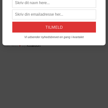
os:
admin@dabgo.com
DABGO Stambord
- Vil du åbne et Stambord i din by? -
Kontakt:
Generalsekretær, Anders Krog -
admin@dabgo.com
© Copyright DABGO 2025
Vi udsender nyhedsbrevet en gang i kvartalet
♥
Built with
by
Koalition