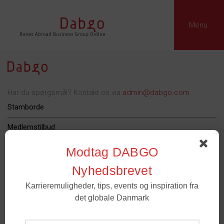
Menu
Har du spørgsmål? Kontakt os via
admin@dabgo.com
Stamborde
Medlemstilbud
Dabgo Erhvervspris
Modtag DABGO
Podcast
Nyhedsbrevet
Karrieremuligheder, tips, events og inspiration fra
Om Dabgo
det globale Danmark
Tilmeld
Medlemmer
- For spørgsmål til medlemskab og grupper. Email