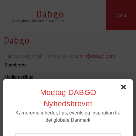
Menu
Har du spørgsmål? Kontakt os via
admin@dabgo.com
Stamborde
Medlemstilbud
Dabgo Erhvervspris
Modtag DABGO
Podcast
Nyhedsbrevet
Karrieremuligheder, tips, events og inspiration fra
Om Dabgo
det globale Danmark
Tilmeld
Medlemmer
- For spørgsmål til medlemskab og grupper. Email