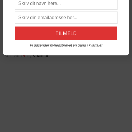
os:
admin@dabgo.com
DABGO Stambord
- Vil du åbne et Stambord i din by? -
Kontakt:
Generalsekretær, Anders Krog -
admin@dabgo.com
© Copyright DABGO 2025
Vi udsender nyhedsbrevet en gang i kvartalet
♥
Built with
by
Koalition