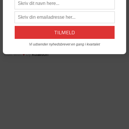
os:
admin@dabgo.com
DABGO Stambord
- Vil du åbne et Stambord i din by? -
Kontakt:
Generalsekretær, Anders Krog -
admin@dabgo.com
© Copyright DABGO 2025
Vi udsender nyhedsbrevet en gang i kvartalet
♥
Built with
by
Koalition