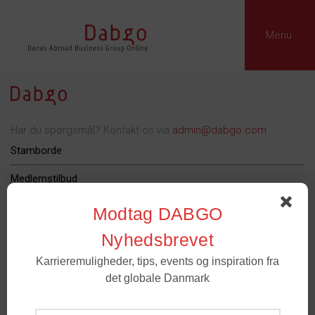
Menu
Har du spørgsmål? Kontakt os via
admin@dabgo.com
Stamborde
Medlemstilbud
Dabgo Erhvervspris
Modtag DABGO
Podcast
Nyhedsbrevet
Karrieremuligheder, tips, events og inspiration fra
Om Dabgo
det globale Danmark
Tilmeld
Medlemmer
- For spørgsmål til medlemskab og grupper. Email